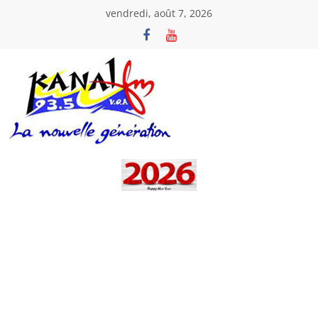
Passer
vendredi, août 7, 2026
au
contenu
Kanal
Fm
La
Nouvelle
Génération