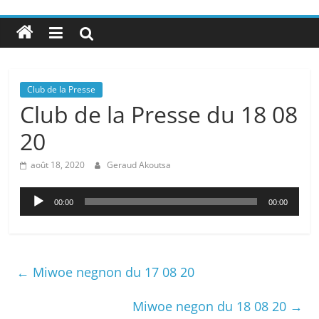
Club de la Presse
Club de la Presse du 18 08
20
août 18, 2020
Geraud Akoutsa
Lecteur
00:00
00:00
audio
←
Miwoe negnon du 17 08 20
Miwoe negon du 18 08 20
→