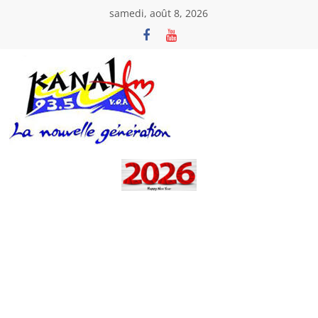
Passer
samedi, août 8, 2026
au
contenu
Kanal
Fm
La
Nouvelle
Génération