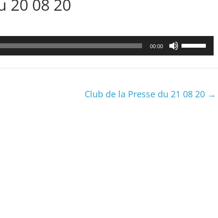
 20 08 20
Utilisez
00:00
les
flèches
haut/bas
pour
Club de la Presse du 21 08 20
→
augmenter
ou
diminuer
le
volume.