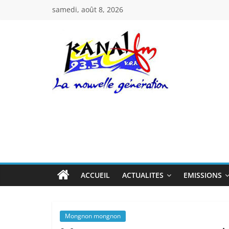
Passer
samedi, août 8, 2026
au
contenu
Kanal
Fm
La
Nouvelle
Génération
ACCUEIL
ACTUALITES
EMISSIONS
Mongnon mongnon