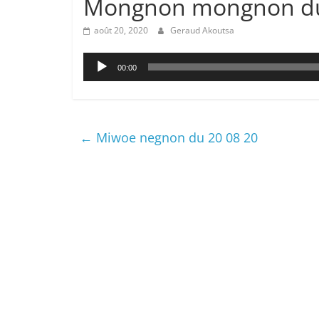
Mongnon mongnon du
août 20, 2020
Geraud Akoutsa
Lecteur
00:00
audio
←
Miwoe negnon du 20 08 20