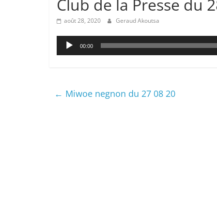
Club de la Presse du 2
août 28, 2020
Geraud Akoutsa
Lecteur
00:00
audio
←
Miwoe negnon du 27 08 20