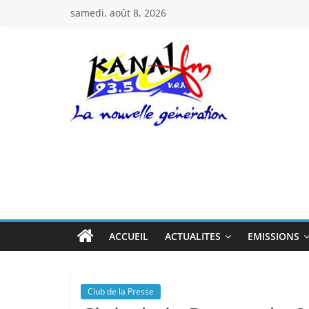
Passer
samedi, août 8, 2026
au
contenu
Kanal
Fm
La
Nouvelle
Génération
ACCUEIL
ACTUALITES
EMISSIONS
Club de la Presse