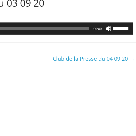
 03 09 20
Utilisez
00:00
les
flèches
haut/bas
pour
Club de la Presse du 04 09 20
→
augmenter
ou
diminuer
le
volume.