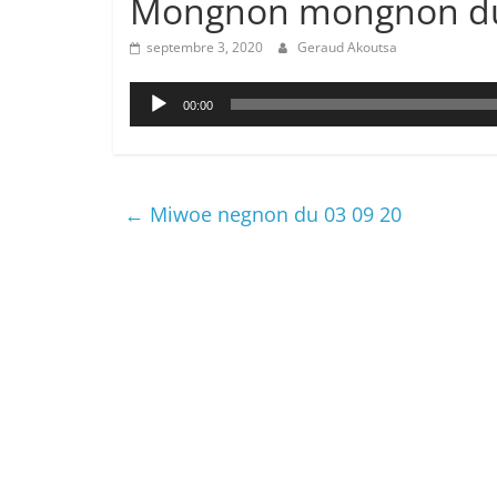
Mongnon mongnon du
septembre 3, 2020
Geraud Akoutsa
Lecteur
00:00
audio
←
Miwoe negnon du 03 09 20