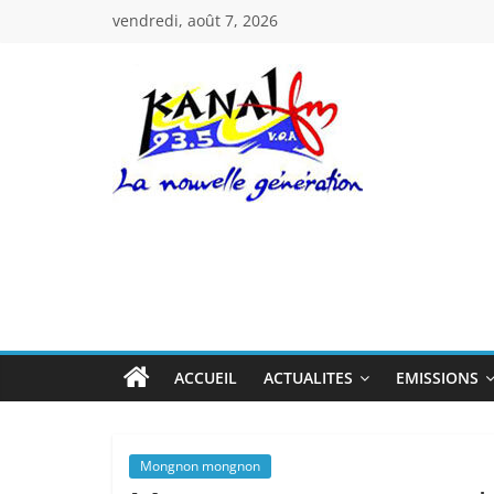
Passer
vendredi, août 7, 2026
au
contenu
Kanal
Fm
La
Nouvelle
Génération
ACCUEIL
ACTUALITES
EMISSIONS
Mongnon mongnon