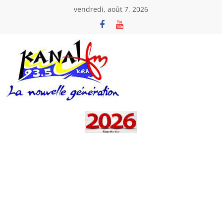
Passer
vendredi, août 7, 2026
au
contenu
Kanal
Fm
La
Nouvelle
Génération