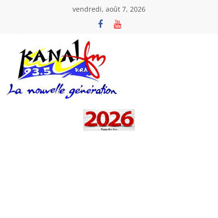
Passer
vendredi, août 7, 2026
au
contenu
Kanal
Fm
La
Nouvelle
Génération