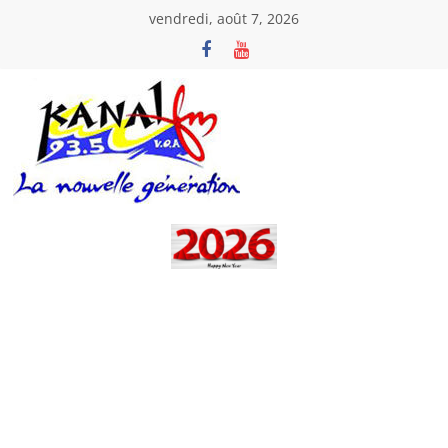
Passer
vendredi, août 7, 2026
au
contenu
Kanal
Fm
La
Nouvelle
Génération