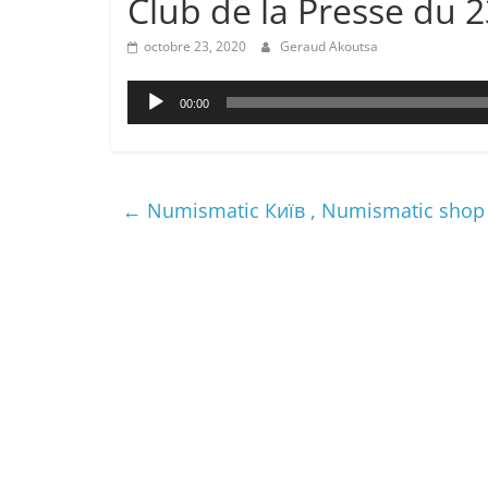
Club de la Presse du 
octobre 23, 2020
Geraud Akoutsa
Lecteur
00:00
audio
←
Numismatic Київ , Numismatic shop 