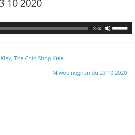
23 10 2020
Utilisez
00:00
les
flèches
haut/bas
pour
Kiev, The Coin Shop Київ
augmenter
ou
Miwoe negnon du 23 10 2020
→
diminuer
le
volume.