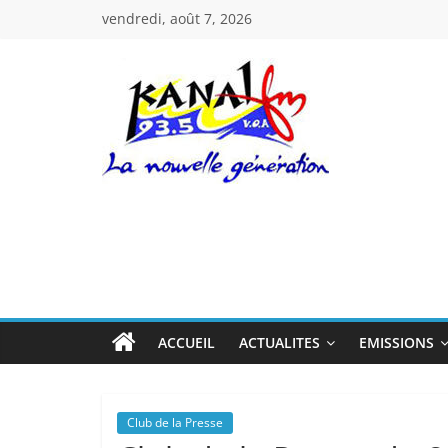
Passer
vendredi, août 7, 2026
au
contenu
Kanal
Fm
La
Nouvelle
Génération
ACCUEIL
ACTUALITES
EMISSIONS
Club de la Presse