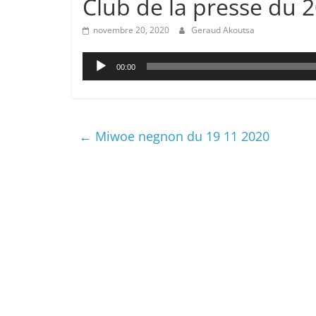
Club de la presse du 
novembre 20, 2020
Geraud Akoutsa
Lecteur
00:00
audio
←
Miwoe negnon du 19 11 2020