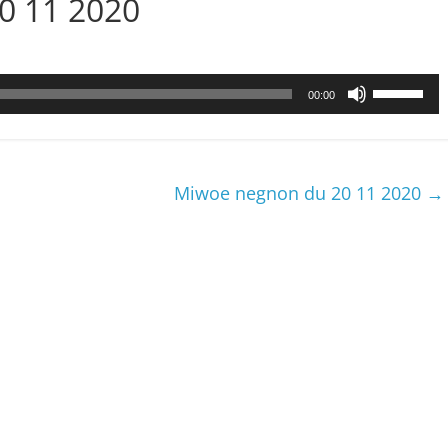
20 11 2020
Utilisez
00:00
les
flèches
haut/bas
pour
Miwoe negnon du 20 11 2020
→
augmenter
ou
diminuer
le
volume.