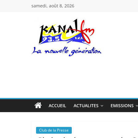
Passer
samedi, août 8, 2026
au
contenu
Kanal
Fm
La
Nouvelle
Génération
ACCUEIL
ACTUALITES
EMISSIONS
Club de la Presse