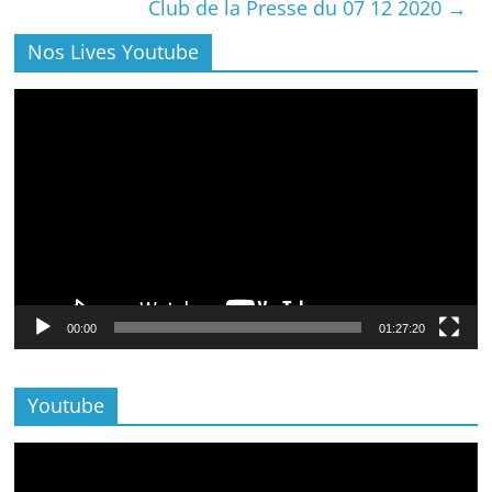
Club de la Presse du 07 12 2020
→
Nos Lives Youtube
Lecteur
vidéo
00:00
01:27:20
Youtube
Lecteur
vidéo