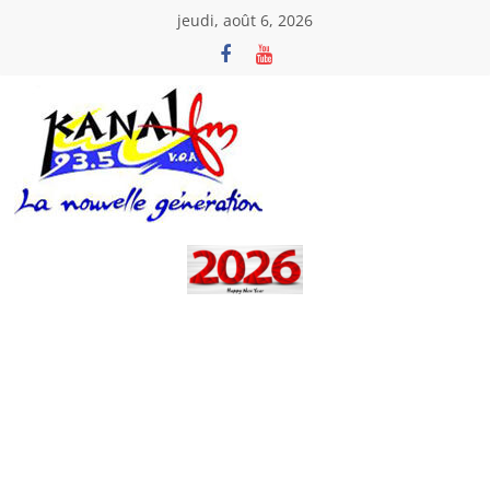
Passer
jeudi, août 6, 2026
au
contenu
Kanal
Fm
La
Nouvelle
Génération