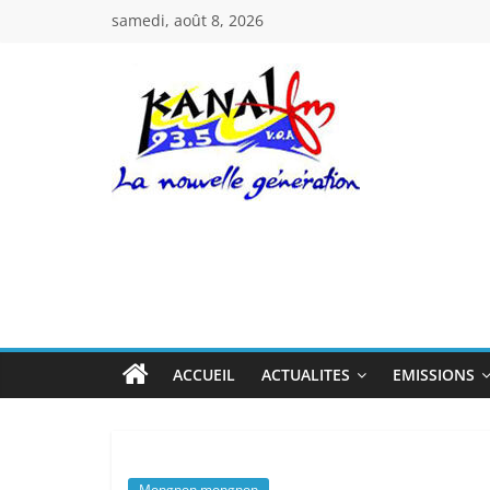
Passer
samedi, août 8, 2026
au
contenu
Kanal
Fm
La
Nouvelle
Génération
ACCUEIL
ACTUALITES
EMISSIONS
Mongnon mongnon