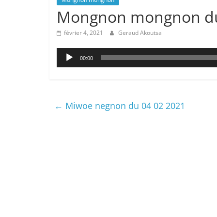
Mongnon mongnon du
février 4, 2021
Geraud Akoutsa
Lecteur
00:00
audio
←
Miwoe negnon du 04 02 2021