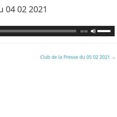
 04 02 2021
Utilisez
00:00
les
flèches
haut/bas
pour
Club de la Presse du 05 02 2021
→
augmenter
ou
diminuer
le
volume.