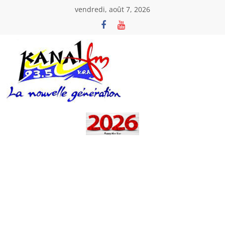
Passer
vendredi, août 7, 2026
au
contenu
Kanal
Fm
La
Nouvelle
Génération