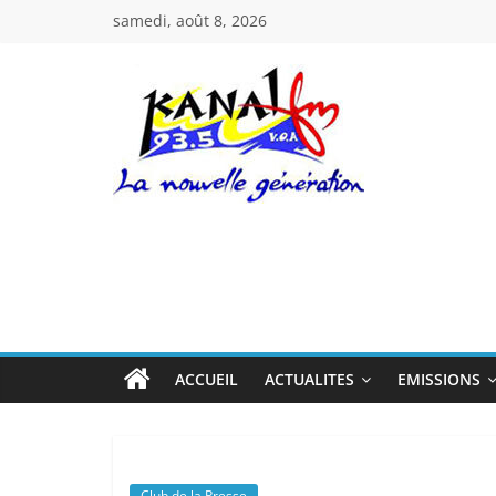
Passer
samedi, août 8, 2026
au
contenu
Kanal
Fm
La
Nouvelle
Génération
ACCUEIL
ACTUALITES
EMISSIONS
Club de la Presse