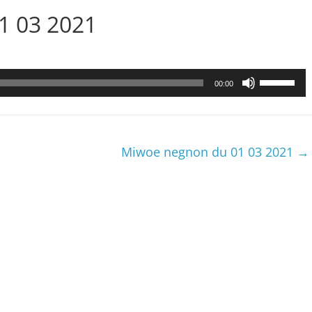
01 03 2021
Utilisez
00:00
les
flèches
haut/bas
pour
Miwoe negnon du 01 03 2021
→
augmenter
ou
diminuer
le
volume.