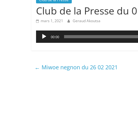
Club de la Presse du 
mars 1, 2021
Geraud Akoutsa
Lecteur
00:00
audio
←
Miwoe negnon du 26 02 2021