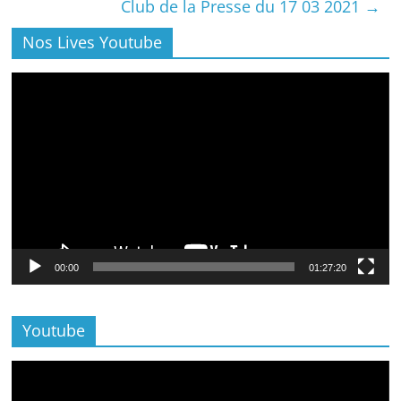
Club de la Presse du 17 03 2021
→
Nos Lives Youtube
Lecteur
vidéo
00:00
01:27:20
Youtube
Lecteur
vidéo