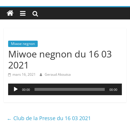
Miwoe negnon
Miwoe negnon du 16 03
2021
mars 16, 2021
Geraud Akoutsa
Lecteur
00:00
00:00
audio
←
Club de la Presse du 16 03 2021