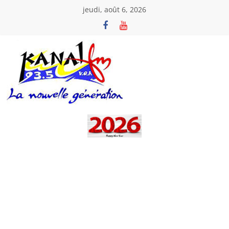
Passer
jeudi, août 6, 2026
au
contenu
Kanal
Fm
La
Nouvelle
Génération