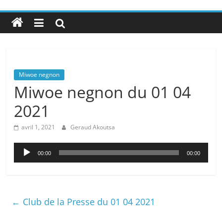
Miwoe negnon
Miwoe negnon du 01 04
2021
avril 1, 2021
Geraud Akoutsa
Lecteur
00:00
00:00
audio
←
Club de la Presse du 01 04 2021