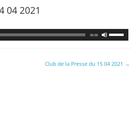
14 04 2021
Utilisez
00:00
les
flèches
haut/bas
pour
Club de la Presse du 15 04 2021
→
augmenter
ou
diminuer
le
volume.