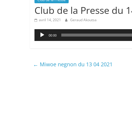
Club de la Presse du 
avril 14, 2021
Geraud Akoutsa
Lecteur
00:00
audio
←
Miwoe negnon du 13 04 2021