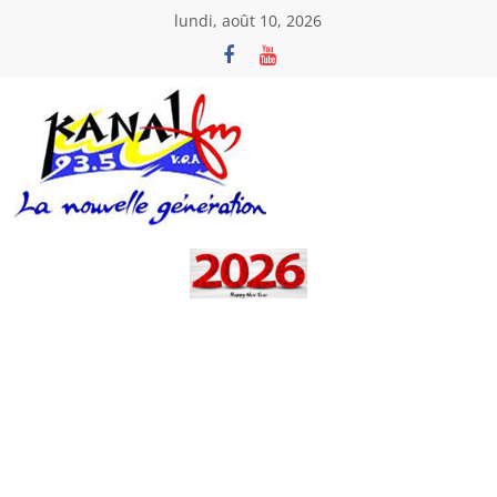
Passer
lundi, août 10, 2026
au
contenu
Kanal
Fm
La
Nouvelle
Génération