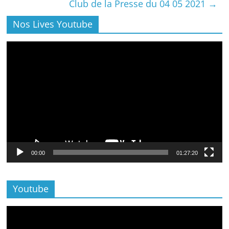
Club de la Presse du 04 05 2021
→
Nos Lives Youtube
Lecteur
vidéo
00:00
01:27:20
Youtube
Lecteur
vidéo