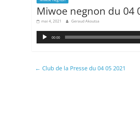
Miwoe negnon du 04 
mai 4, 2021
Geraud Akoutsa
Lecteur
00:00
audio
←
Club de la Presse du 04 05 2021