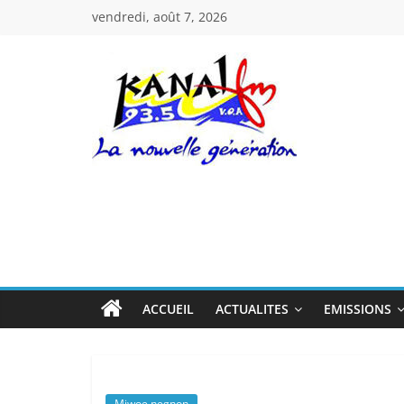
Passer
vendredi, août 7, 2026
au
contenu
Kanal
Fm
La
Nouvelle
Génération
ACCUEIL
ACTUALITES
EMISSIONS
Miwoe negnon