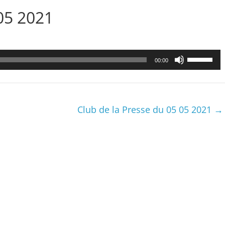
05 2021
Utilisez
00:00
les
flèches
haut/bas
pour
Club de la Presse du 05 05 2021
→
augmenter
ou
diminuer
le
volume.