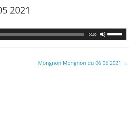
05 2021
Utilisez
00:00
les
flèches
haut/bas
pour
Mongnon Mongnon du 06 05 2021
→
augmenter
ou
diminuer
le
volume.