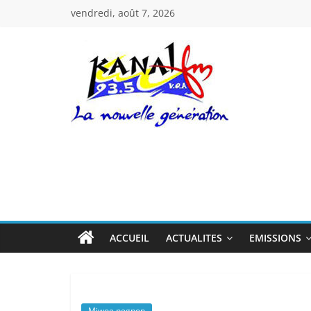
Passer
vendredi, août 7, 2026
au
contenu
Kanal
Fm
La
Nouvelle
Génération
ACCUEIL
ACTUALITES
EMISSIONS
Miwoe negnon