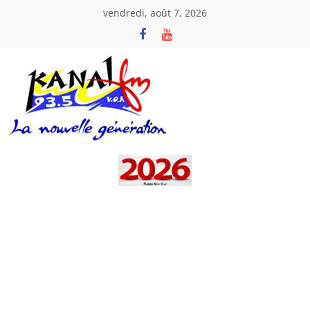
Passer
vendredi, août 7, 2026
au
contenu
Kanal
Fm
La
Nouvelle
Génération