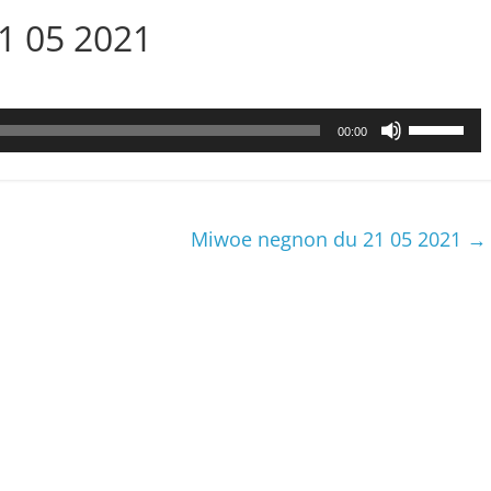
21 05 2021
Utilisez
00:00
les
flèches
haut/bas
pour
Miwoe negnon du 21 05 2021
→
augmenter
ou
diminuer
le
volume.