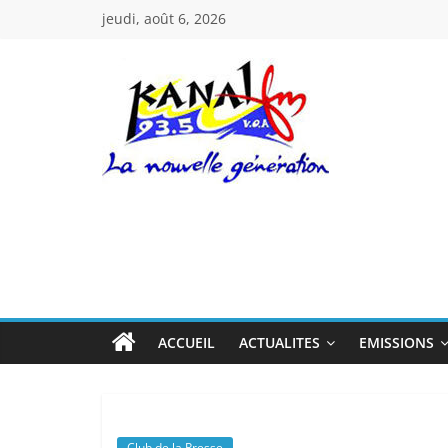
Passer
jeudi, août 6, 2026
au
contenu
Kanal
Fm
La
Nouvelle
Génération
ACCUEIL
ACTUALITES
EMISSIONS
Club de la Presse