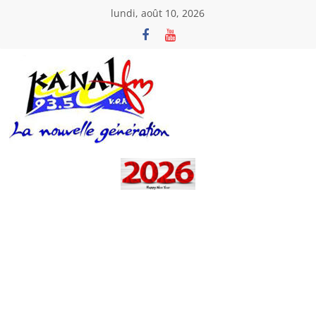
Passer
lundi, août 10, 2026
au
contenu
Kanal
Fm
La
Nouvelle
Génération