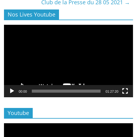
Club de la Presse du 28 05 2021
→
Nos Lives Youtube
Lecteur
vidéo
00:00
01:27:20
Youtube
Lecteur
vidéo