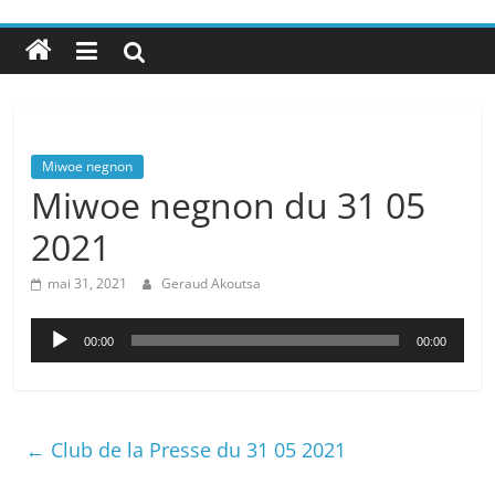
Miwoe negnon
Miwoe negnon du 31 05
2021
mai 31, 2021
Geraud Akoutsa
Lecteur
00:00
00:00
audio
←
Club de la Presse du 31 05 2021