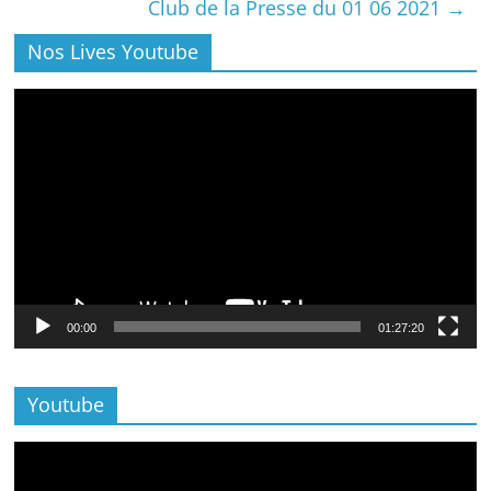
Club de la Presse du 01 06 2021
→
Nos Lives Youtube
Lecteur
vidéo
00:00
01:27:20
Youtube
Lecteur
vidéo