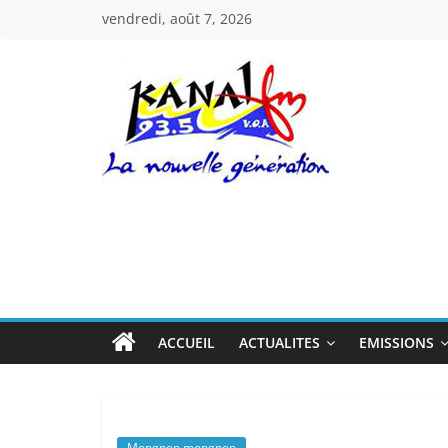
Passer
vendredi, août 7, 2026
au
contenu
Kanal
Fm
La
Nouvelle
Génération
ACCUEIL
ACTUALITES
EMISSIONS
Mongnon mongnon