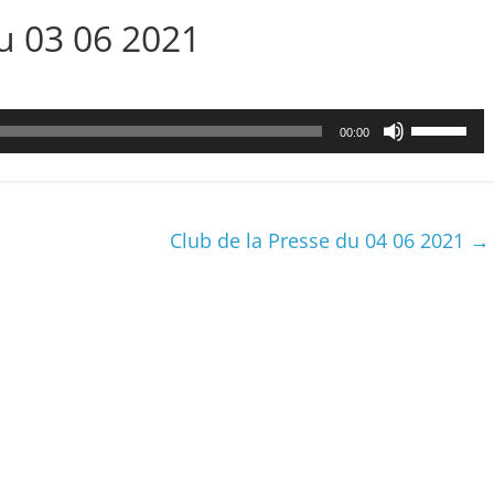
 03 06 2021
Utilisez
00:00
les
flèches
haut/bas
pour
Club de la Presse du 04 06 2021
→
augmenter
ou
diminuer
le
volume.