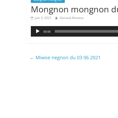
Mongnon mongnon du
juin 3, 2021
Geraud Akoutsa
Lecteur
00:00
audio
←
Miwoe negnon du 03 06 2021