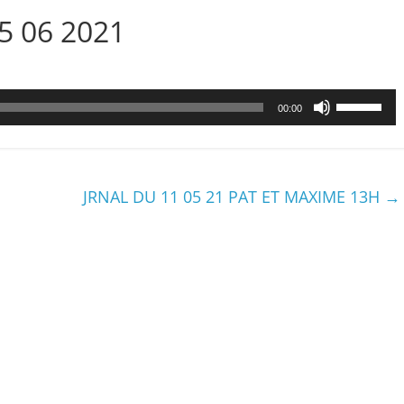
25 06 2021
Utilisez
00:00
les
flèches
haut/bas
pour
JRNAL DU 11 05 21 PAT ET MAXIME 13H
→
augmenter
ou
diminuer
le
volume.