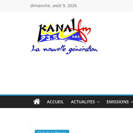
Passer
dimanche, août 9, 2026
au
contenu
Kanal
Fm
La
Nouvelle
Génération
ACCUEIL
ACTUALITES
EMISSIONS
Club de la Presse