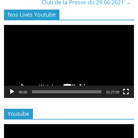
Club de la Presse du 29 06 2021
→
Nos Lives Youtube
Lecteur
vidéo
00:00
01:27:20
Youtube
Lecteur
vidéo