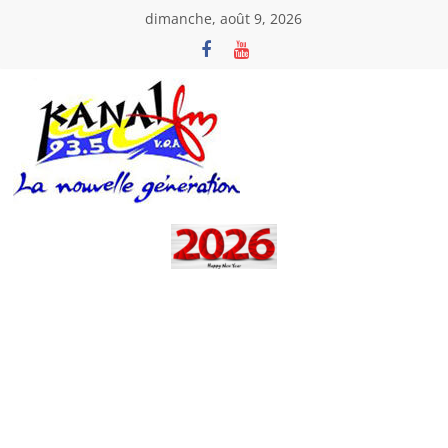
Passer
dimanche, août 9, 2026
au
contenu
Kanal
Fm
La
Nouvelle
Génération