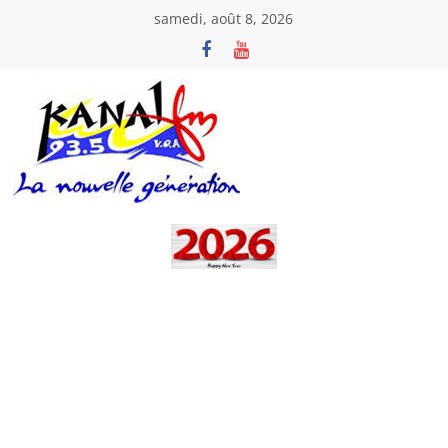
Passer
samedi, août 8, 2026
au
contenu
Kanal
Fm
La
Nouvelle
Génération