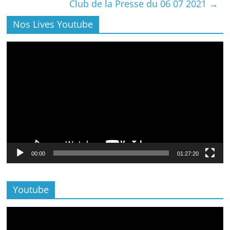
Club de la Presse du 06 07 2021
→
Nos Lives Youtube
Lecteur
vidéo
00:00
01:27:20
Youtube
Lecteur
vidéo