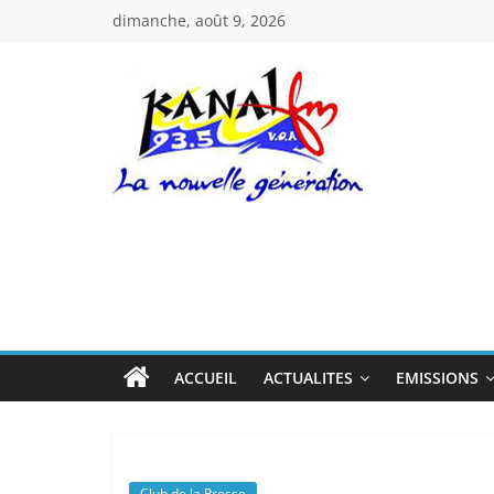
Passer
dimanche, août 9, 2026
au
contenu
Kanal
Fm
La
Nouvelle
Génération
ACCUEIL
ACTUALITES
EMISSIONS
Club de la Presse