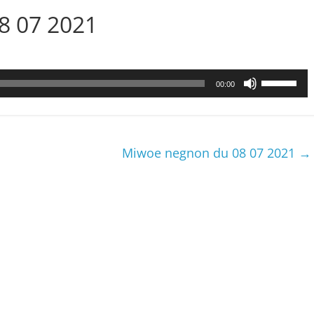
08 07 2021
Utilisez
00:00
les
flèches
haut/bas
pour
Miwoe negnon du 08 07 2021
→
augmenter
ou
diminuer
le
volume.