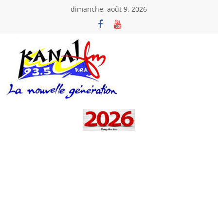
Passer
dimanche, août 9, 2026
au
contenu
Kanal
Fm
La
Nouvelle
Génération