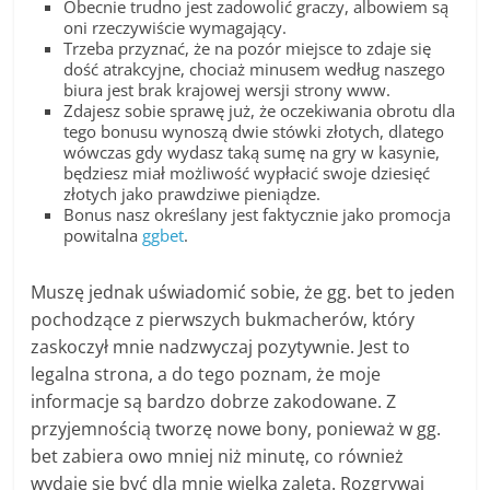
Obecnie trudno jest zadowolić graczy, albowiem są
oni rzeczywiście wymagający.
Trzeba przyznać, że na pozór miejsce to zdaje się
dość atrakcyjne, chociaż minusem według naszego
biura jest brak krajowej wersji strony www.
Zdajesz sobie sprawę już, że oczekiwania obrotu dla
tego bonusu wynoszą dwie stówki złotych, dlatego
wówczas gdy wydasz taką sumę na gry w kasynie,
będziesz miał możliwość wypłacić swoje dziesięć
złotych jako prawdziwe pieniądze.
Bonus nasz określany jest faktycznie jako promocja
powitalna
ggbet
.
Muszę jednak uświadomić sobie, że gg. bet to jeden
pochodzące z pierwszych bukmacherów, który
zaskoczył mnie nadzwyczaj pozytywnie. Jest to
legalna strona, a do tego poznam, że moje
informacje są bardzo dobrze zakodowane. Z
przyjemnością tworzę nowe bony, ponieważ w gg.
bet zabiera owo mniej niż minutę, co również
wydaje się być dla mnie wielką zaletą. Rozgrywaj