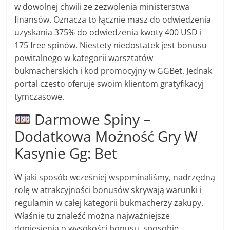
w dowolnej chwili ze zezwolenia ministerstwa
finansów. Oznacza to łącznie masz do odwiedzenia
uzyskania 375% do odwiedzenia kwoty 400 USD i
175 free spinów. Niestety niedostatek jest bonusu
powitalnego w kategorii warsztatów
bukmacherskich i kod promocyjny w GGBet. Jednak
portal często oferuje swoim klientom gratyfikacyj
tymczasowe.
Darmowe Spiny –
Dodatkowa Możność Gry W
Kasynie Gg: Bet
W jaki sposób wcześniej wspominaliśmy, nadrzędną
rolę w atrakcyjności bonusów skrywają warunki i
regulamin w całej kategorii bukmacherzy zakupy.
Właśnie tu znaleźć można najważniejsze
doniesienia o wysokości bonusu, sposobie