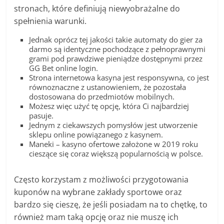
stronach, które definiują niewyobrażalne do
spełnienia warunki.
Jednak oprócz tej jakości takie automaty do gier za
darmo są identyczne pochodzące z pełnoprawnymi
grami pod prawdziwe pieniądze dostępnymi przez
GG Bet online login.
Strona internetowa kasyna jest responsywna, co jest
równoznaczne z ustanowieniem, że pozostała
dostosowana do przedmiotów mobilnych.
Możesz więc użyć tę opcję, która Ci najbardziej
pasuje.
Jednym z ciekawszych pomysłów jest utworzenie
sklepu online powiązanego z kasynem.
Maneki – kasyno ofertowe założone w 2019 roku
cieszące się coraz większą popularnością w polsce.
Często korzystam z możliwości przygotowania
kuponów na wybrane zakłady sportowe oraz
bardzo się cieszę, że jeśli posiadam na to chętkę, to
również mam taką opcję oraz nie muszę ich