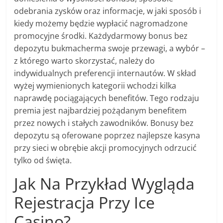
odebrania zysków oraz informacje, w jaki sposób i
kiedy możemy będzie wypłacić nagromadzone
promocyjne środki. Każdydarmowy bonus bez
depozytu bukmacherma swoje przewagi, a wybór –
z którego warto skorzystać, należy do
indywidualnych preferencji internautów. W skład
wyżej wymienionych kategorii wchodzi kilka
naprawdę pociągających benefitów. Tego rodzaju
premia jest najbardziej pożądanym benefitem
przez nowych i stałych zawodników. Bonusy bez
depozytu są oferowane poprzez najlepsze kasyna
przy sieci w obrębie akcji promocyjnych odrzucić
tylko od święta.
Jak Na Przykład Wygląda
Rejestracja Przy Ice
Casino?