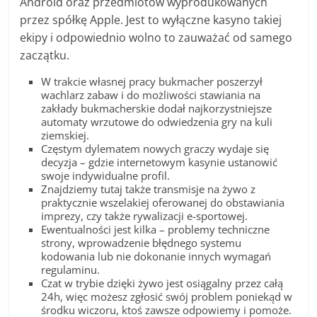
Android oraz przedmiotów wyprodukowanych
przez spółkę Apple. Jest to wyłączne kasyno takiej
ekipy i odpowiednio wolno to zauważać od samego
zaczątku.
W trakcie własnej pracy bukmacher poszerzył
wachlarz zabaw i do możliwości stawiania na
zakłady bukmacherskie dodał najkorzystniejsze
automaty wrzutowe do odwiedzenia gry na kuli
ziemskiej.
Częstym dylematem nowych graczy wydaje się
decyzja – gdzie internetowym kasynie ustanowić
swoje indywidualne profil.
Znajdziemy tutaj także transmisje na żywo z
praktycznie wszelakiej oferowanej do obstawiania
imprezy, czy także rywalizacji e-sportowej.
Ewentualności jest kilka – problemy techniczne
strony, wprowadzenie błędnego systemu
kodowania lub nie dokonanie innych wymagań
regulaminu.
Czat w trybie dzięki żywo jest osiągalny przez całą
24h, więc możesz zgłosić swój problem poniekąd w
środku wiczoru, ktoś zawsze odpowiemy i pomoże.