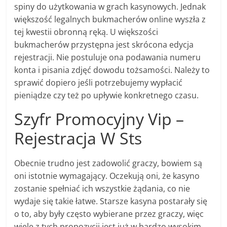
spiny do użytkowania w grach kasynowych. Jednak
większość legalnych bukmacherów online wyszła z
tej kwestii obronną ręką. U większości
bukmacherów przystępna jest skrócona edycja
rejestracji. Nie postuluje ona podawania numeru
konta i pisania zdjęć dowodu tożsamości. Należy to
sprawić dopiero jeśli potrzebujemy wypłacić
pieniądze czy też po upływie konkretnego czasu.
Szyfr Promocyjny Vip –
Rejestracja W Sts
Obecnie trudno jest zadowolić graczy, bowiem są
oni istotnie wymagający. Oczekują oni, że kasyno
zostanie spełniać ich wszystkie żądania, co nie
wydaje się takie łatwe. Starsze kasyna postarały się
o to, aby były często wybierane przez graczy, więc
wiele z tych propozycji jest już w bardzo wysokim