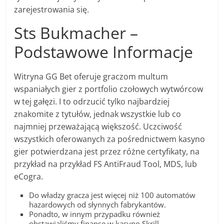
zarejestrowania się.
Sts Bukmacher –
Podstawowe Informacje
Witryna GG Bet oferuje graczom multum
wspaniałych gier z portfolio czołowych wytwórcow
w tej gałęzi. I to odrzucić tylko najbardziej
znakomite z tytułów, jednak wszystkie lub co
najmniej przeważającą większość. Uczciwość
wszystkich oferowanych za pośrednictwem kasyno
gier potwierdzana jest przez różne certyfikaty, na
przykład na przykład FS AntiFraud Tool, MDS, lub
eCogra.
Do władzy gracza jest więcej niż 100 automatów
hazardowych od słynnych fabrykantów.
Ponadto, w innym przypadku również
obstawialiśmy finanse w kasyno Skrill.