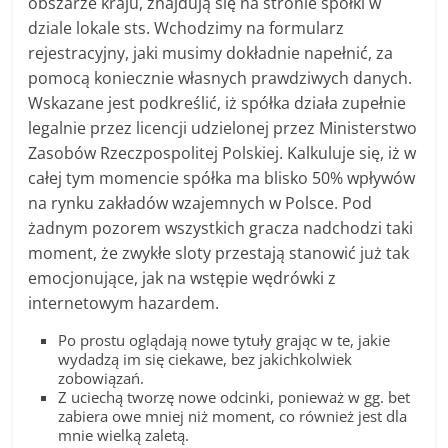
obszarze kraju, znajdują się na stronie spółki w
dziale lokale sts. Wchodzimy na formularz
rejestracyjny, jaki musimy dokładnie napełnić, za
pomocą koniecznie własnych prawdziwych danych.
Wskazane jest podkreślić, iż spółka działa zupełnie
legalnie przez licencji udzielonej przez Ministerstwo
Zasobów Rzeczpospolitej Polskiej. Kalkuluje się, iż w
całej tym momencie spółka ma blisko 50% wpływów
na rynku zakładów wzajemnych w Polsce. Pod
żadnym pozorem wszystkich gracza nadchodzi taki
moment, że zwykłe sloty przestają stanowić już tak
emocjonujące, jak na wstępie wędrówki z
internetowym hazardem.
Po prostu oglądają nowe tytuły grając w te, jakie
wydadzą im się ciekawe, bez jakichkolwiek
zobowiązań.
Z uciechą tworzę nowe odcinki, ponieważ w gg. bet
zabiera owe mniej niż moment, co również jest dla
mnie wielką zaletą.