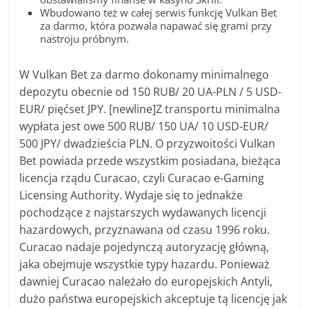
Wbudowano też w całej serwis funkcję Vulkan Bet
za darmo, która pozwala napawać się grami przy
nastroju próbnym.
W Vulkan Bet za darmo dokonamy minimalnego
depozytu obecnie od 150 RUB/ 20 UA-PLN / 5 USD-
EUR/ pięćset JPY. [newline]Z transportu minimalna
wypłata jest owe 500 RUB/ 150 UA/ 10 USD-EUR/
500 JPY/ dwadzieścia PLN. O przyzwoitości Vulkan
Bet powiada przede wszystkim posiadana, bieżąca
licencja rządu Curacao, czyli Curacao e-Gaming
Licensing Authority. Wydaje się to jednakże
pochodzące z najstarszych wydawanych licencji
hazardowych, przyznawana od czasu 1996 roku.
Curacao nadaje pojedynczą autoryzację główną,
jaka obejmuje wszystkie typy hazardu. Ponieważ
dawniej Curacao należało do europejskich Antyli,
dużo państwa europejskich akceptuje tą licencję jak