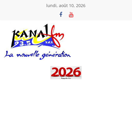
Passer
lundi, août 10, 2026
au
contenu
Kanal
Fm
La
Nouvelle
Génération