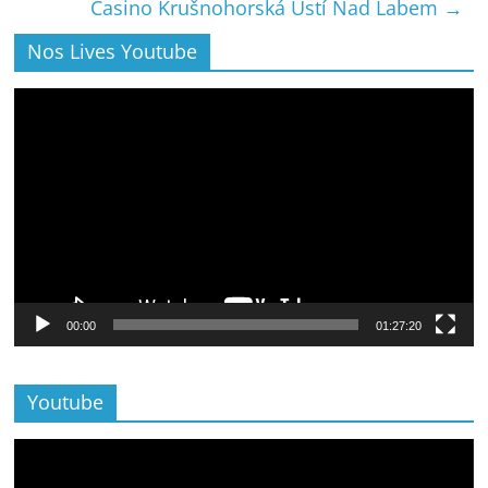
Casino Krušnohorská Ústí Nad Labem
→
Nos Lives Youtube
Lecteur
vidéo
00:00
01:27:20
Youtube
Lecteur
vidéo