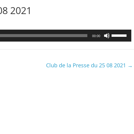
08 2021
Utilisez
00:00
les
flèches
haut/bas
pour
Club de la Presse du 25 08 2021
→
augmenter
ou
diminuer
le
volume.