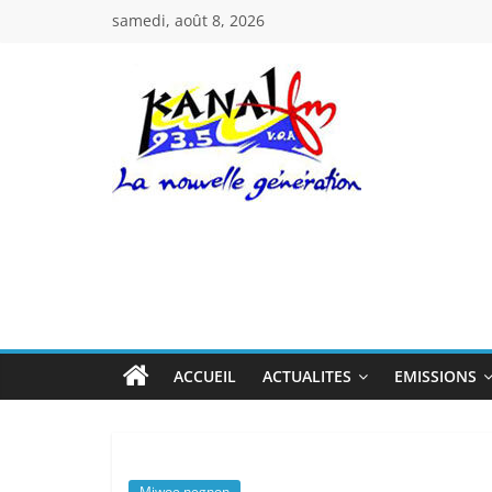
Passer
samedi, août 8, 2026
au
contenu
Kanal
Fm
La
Nouvelle
Génération
ACCUEIL
ACTUALITES
EMISSIONS
Miwoe negnon