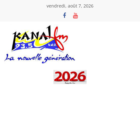
Passer
vendredi, août 7, 2026
au
contenu
Kanal
Fm
La
Nouvelle
Génération