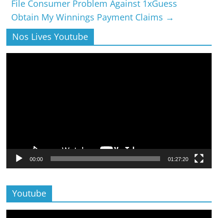
File Consumer Problem Against 1xGuess
Obtain My Winnings Payment Claims
→
Nos Lives Youtube
Lecteur
vidéo
00:00
01:27:20
Youtube
Lecteur