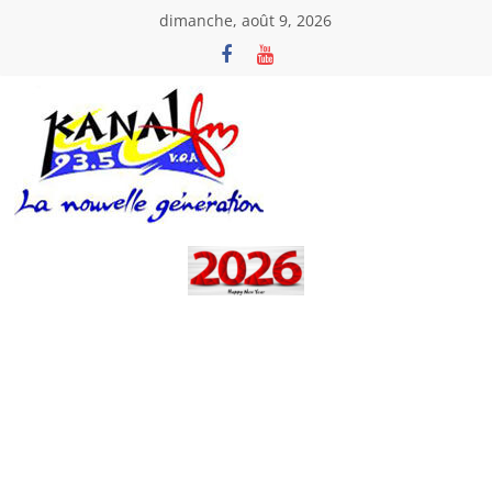
Passer
dimanche, août 9, 2026
au
contenu
Kanal
Fm
La
Nouvelle
Génération