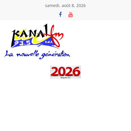
Passer
samedi, août 8, 2026
au
contenu
Kanal
Fm
La
Nouvelle
Génération