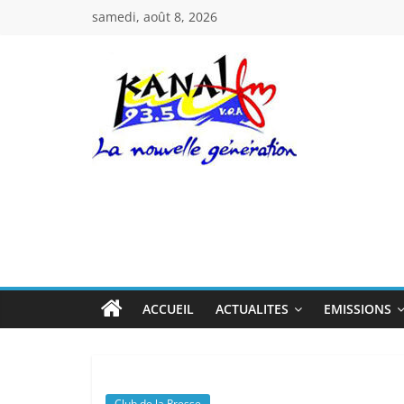
Passer
samedi, août 8, 2026
au
contenu
Kanal
Fm
La
Nouvelle
Génération
ACCUEIL
ACTUALITES
EMISSIONS
Club de la Presse