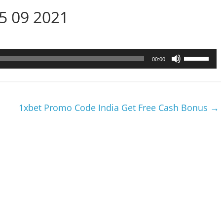
15 09 2021
Utilisez
00:00
les
flèches
haut/bas
pour
1xbet Promo Code India Get Free Cash Bonus
→
augmenter
ou
diminuer
le
volume.