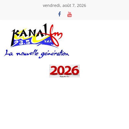
Passer
vendredi, août 7, 2026
au
contenu
Kanal
Fm
La
Nouvelle
Génération