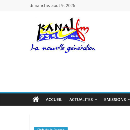
Passer
dimanche, août 9, 2026
au
contenu
Kanal
Fm
La
Nouvelle
Génération
ACCUEIL
ACTUALITES
EMISSIONS
Club de la Presse