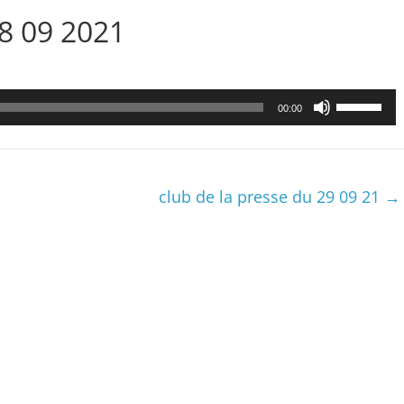
28 09 2021
Utilisez
00:00
les
flèches
haut/bas
pour
club de la presse du 29 09 21
→
augmenter
ou
diminuer
le
volume.