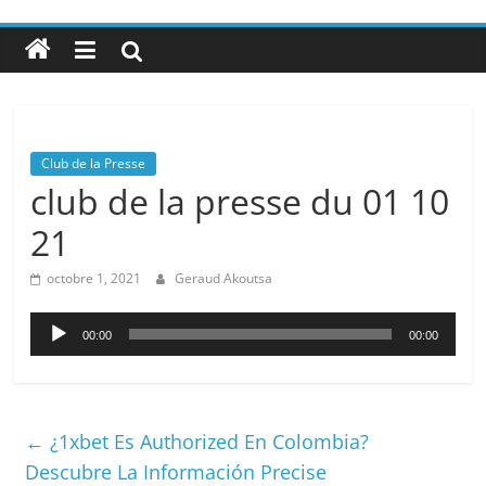
Club de la Presse
club de la presse du 01 10
21
octobre 1, 2021
Geraud Akoutsa
Lecteur
00:00
00:00
audio
←
¿1xbet Es Authorized En Colombia?
Descubre La Información Precise