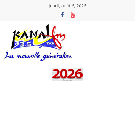
Passer
jeudi, août 6, 2026
au
contenu
Kanal
Fm
La
Nouvelle
Génération