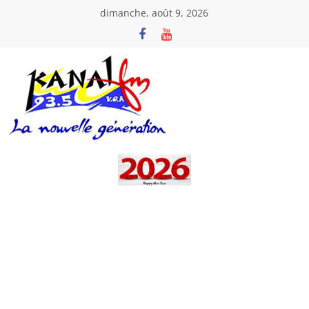
Passer
dimanche, août 9, 2026
au
contenu
Kanal
Fm
La
Nouvelle
Génération