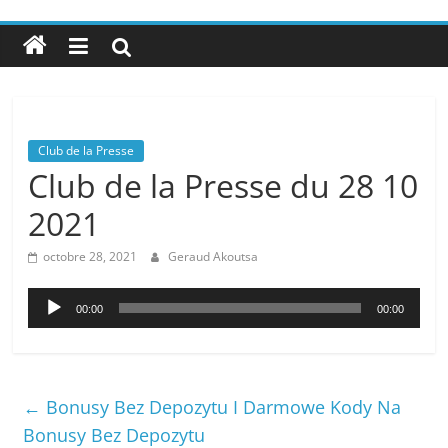
Club de la Presse
Club de la Presse du 28 10
2021
octobre 28, 2021
Geraud Akoutsa
Lecteur
00:00
00:00
audio
←
Bonusy Bez Depozytu I Darmowe Kody Na
Bonusy Bez Depozytu