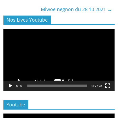
Miwoe negnon du 28 10 2021
→
Nos Lives Youtube
Lecteur
vidéo
00:00
01:27:20
Youtube
Lecteur