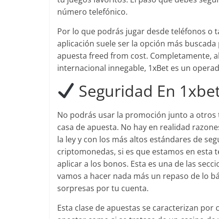
número telefónico.
Por lo que podrás jugar desde teléfonos o t
aplicación suele ser la opción más buscada 
apuesta freed from cost. Completamente, al
internacional innegable, 1xBet es un operad
Seguridad En 1xbet
No podrás usar la promoción junto a otros 
casa de apuesta. No hay en realidad razon
la ley y con los más altos estándares de s
criptomonedas, si es que estamos en esta 
aplicar a los bonos. Esta es una de las sec
vamos a hacer nada más un repaso de lo bási
sorpresas por tu cuenta.
Esta clase de apuestas se caracterizan por c