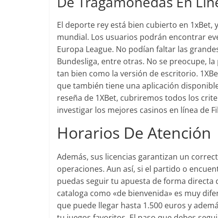
De Tragamonedas En Lín
El deporte rey está bien cubierto en 1xBet, y
mundial. Los usuarios podrán encontrar ev
Europa League. No podían faltar las grandes
Bundesliga, entre otras. No se preocupe, la 
tan bien como la versión de escritorio. 1XBe
que también tiene una aplicación disponibl
reseña de 1XBet, cubriremos todos los crit
investigar los mejores casinos en línea de Fi
Horarios De Atención
Además, sus licencias garantizan un correc
operaciones. Aun así, si el partido o encue
puedas seguir tu apuesta de forma directa d
cataloga como «de bienvenida» es muy difere
que puede llegar hasta 1.500 euros y ademá
tu juegos favoritos. El paso que debes seguir,