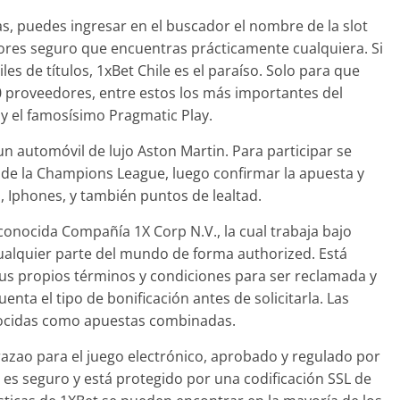
, puedes ingresar en el buscador el nombre de la slot
ores seguro que encuentras prácticamente cualquiera. Si
les de títulos, 1xBet Chile es el paraíso. Solo para que
 proveedores, entre estos los más importantes del
el famosísimo Pragmatic Play.
n automóvil de lujo Aston Martin. Para participar se
 de la Champions League, luego confirmar la apuesta y
 Iphones, y también puntos de lealtad.
conocida Compañía 1X Corp N.V., la cual trabaja bajo
ualquier parte del mundo de forma authorized. Está
us propios términos y condiciones para ser reclamada y
enta el tipo de bonificación antes de solicitarla. Las
nocidas como apuestas combinadas.
Curazao para el juego electrónico, aprobado y regulado por
t es seguro y está protegido por una codificación SSL de