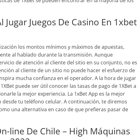
ísticas de 1XBet se pueden encontrar en la mayoría de los
Al Jugar Juegos De Casino En 1xbet
alización los montos mínimos y máximos de apuestas,
nte al hablado durante la transmisión. Aunque
vicio de atención al cliente del sitio en su conjunto, no es
ención al cliente de un sitio no puede hacer el esfuerzo de
nspira mucha confianza en el operador. A la hora de jugar
e 1XBet puede ser útil conocer las tasas de pago de 1XBet a
onarle la mejor experiencia. La 1xBet App es la mejor
o desde tu teléfono celular. A continuación, te diremos
omo una alternativa en caso de que prefieras pasar de
-line De Chile – High Máquinas