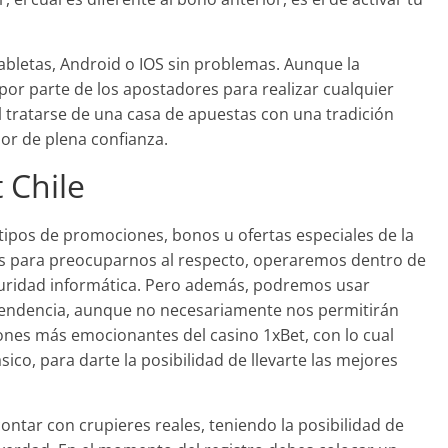
abletas, Android o IOS sin problemas. Aunque la
por parte de los apostadores para realizar cualquier
 tratarse de una casa de apuestas con una tradición
or de plena confianza.
 Chile
tipos de promociones, bonos u ofertas especiales de la
es para preocuparnos al respecto, operaremos dentro de
eguridad informática. Pero además, podremos usar
tendencia, aunque no necesariamente nos permitirán
ciones más emocionantes del casino 1xBet, con lo cual
co, para darte la posibilidad de llevarte las mejores
ontar con crupieres reales, teniendo la posibilidad de