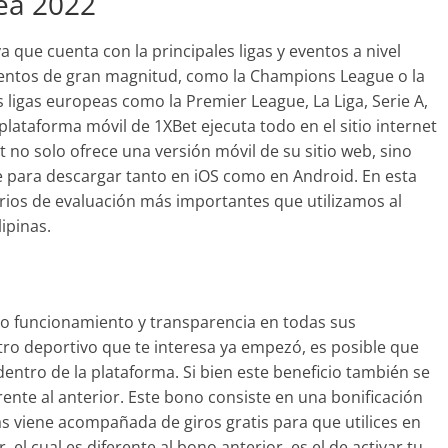
ea 2022
a que cuenta con la principales ligas y eventos a nivel
entos de gran magnitud, como la Champions League o la
 ligas europeas como la Premier League, La Liga, Serie A,
plataforma móvil de 1XBet ejecuta todo en el sitio internet
t no solo ofrece una versión móvil de su sitio web, sino
e para descargar tanto en iOS como en Android. En esta
erios de evaluación más importantes que utilizamos al
lipinas.
to funcionamiento y transparencia en todas sus
ntro deportivo que te interesa ya empezó, es posible que
entro de la plataforma. Si bien este beneficio también se
nte al anterior. Este bono consiste en una bonificación
s viene acompañada de giros gratis para que utilices en
 el cual es diferente al bono anterior, es el de activar tu