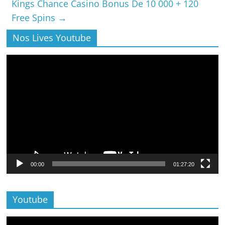
Kings Chance Casino Bonus De 10 000 + 120
Free Spins
→
Nos Lives Youtube
Lecteur
vidéo
00:00
01:27:20
Youtube
Lecteur