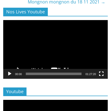
Mongnon mongnon du 18 11 2021
→
Nos Lives Youtube
Lecteur
vidéo
00:00
01:27:20
Youtube
Lecteur
vidéo