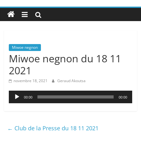
Miwoe negnon
Miwoe negnon du 18 11
2021
novembre 18, 2021
Geraud Akoutsa
Lecteur
00:00
00:00
audio
←
Club de la Presse du 18 11 2021