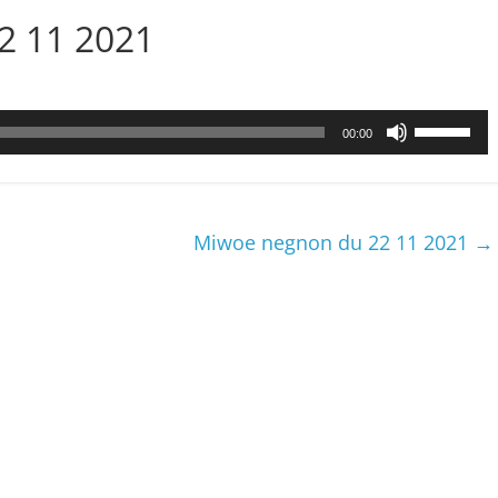
22 11 2021
Utilisez
00:00
les
flèches
haut/bas
pour
Miwoe negnon du 22 11 2021
→
augmenter
ou
diminuer
le
volume.