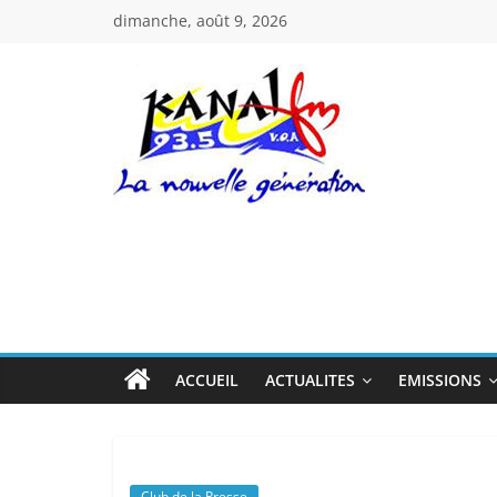
Passer
dimanche, août 9, 2026
au
contenu
Kanal
Fm
La
Nouvelle
Génération
ACCUEIL
ACTUALITES
EMISSIONS
Club de la Presse