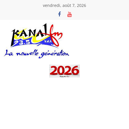
Passer
vendredi, août 7, 2026
au
contenu
Kanal
Fm
La
Nouvelle
Génération