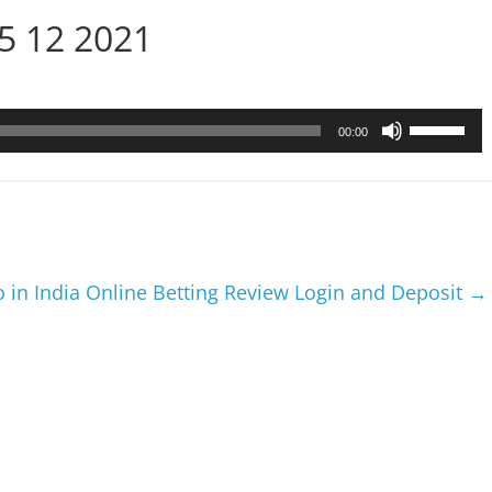
15 12 2021
Utilisez
00:00
les
flèches
haut/bas
pour
augmenter
ou
o in India Online Betting Review Login and Deposit
→
diminuer
le
volume.