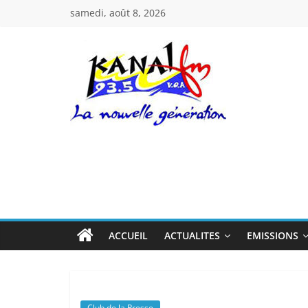
Passer
samedi, août 8, 2026
au
contenu
Kanal
Fm
La
Nouvelle
Génération
ACCUEIL
ACTUALITES
EMISSIONS
Club de la Presse