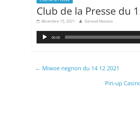
Club de la Presse du 
décembre 15, 2021
Geraud Akoutsa
Lecteur
00:00
audio
←
Miwoe negnon du 14 12 2021
Pin-up Casin